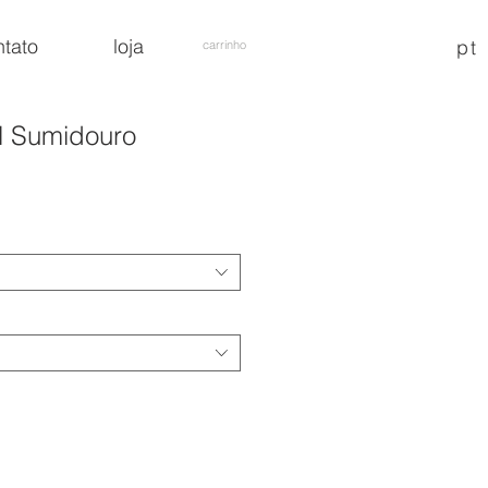
ntato
loja
pt
carrinho
l Sumidouro
reço