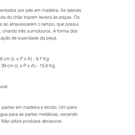
ntados por pés em madeira. As laterais
lada do chão trazem leveza às peças. Os
s ao atravessarem o tampo, que possui
, criando três sumidouros. A forma dos
sação de suavidade da peça.
8 cm (L x P x A) - 9,7 Kg
39 cm (L x P x A) - 15,6 Kg
ural;
 partes em madeira e tecido. Um pano
gua para as partes metálicas, secando
Não utilize produtos abrasivos.