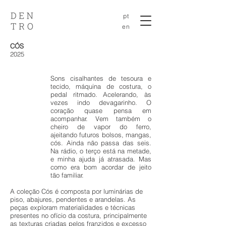
pt
en
CÓS
2025
Sons cisalhantes de tesoura e
tecido, máquina de costura, o
pedal ritmado. Acelerando, às
vezes indo devagarinho. O
coração quase pensa em
acompanhar. Vem também o
cheiro de vapor do ferro,
ajeitando futuros bolsos, mangas,
cós. Ainda não passa das seis.
Na rádio, o terço está na metade,
e minha ajuda já atrasada. Mas
como era bom acordar de jeito
tão familiar.
A coleção Cós é composta por luminárias de
piso, abajures, pendentes e arandelas. As
peças exploram materialidades e técnicas
presentes no ofício da costura, principalmente
as texturas criadas pelos franzidos e excesso