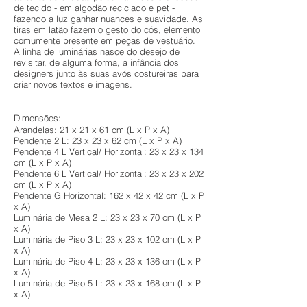
de tecido - em algodão reciclado e pet -
fazendo a luz ganhar nuances e suavidade. As
tiras em latão fazem o gesto do cós, elemento
comumente presente em peças de vestuário.
A linha de luminárias nasce do desejo de
revisitar, de alguma forma, a infância dos
designers junto às suas avós costureiras para
criar novos textos e imagens.
Dimensões:
Arandelas: 21 x 21 x 61 cm (L x P x A)
Pendente 2 L: 23 x 23 x 62 cm (L x P x A)
Pendente 4 L Vertical/ Horizontal: 23 x 23 x 134
cm (L x P x A)
Pendente 6 L Vertical/ Horizontal: 23 x 23 x 202
cm (L x P x A)
Pendente G Horizontal: 162 x 42 x 42 cm (L x P
x A)
Luminária de Mesa 2 L: 23 x 23 x 70 cm (L x P
x A)
Luminária de Piso 3 L: 23 x 23 x 102 cm (L x P
x A)
Luminária de Piso 4 L: 23 x 23 x 136 cm (L x P
x A)
Luminária de Piso 5 L: 23 x 23 x 168 cm (L x P
x A)​