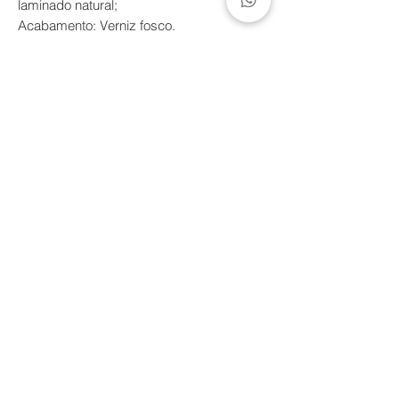
laminado natural;
Acabamento: Verniz fosco.
*Limpeza com pano seco para as partes
em madeira e tecido. Um pano
umedecido com sabão neutro e água para
as partes metálicas, secando em seguida
para evitar manchas. Não utilize produtos
abrasivos.
Prazo de envio
Produtos feitos artesanalmente sob pedido. Prazo
de envio estimado entre 10 a 60 dias, máximo de
90 dias.
contato@estudiodentro.com.br
+55 31 99829-2786
@estudiodentro