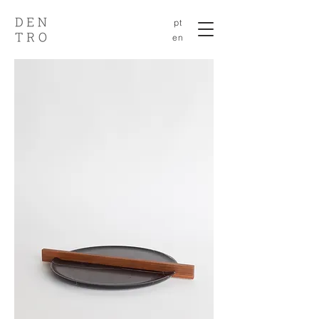
pt
en