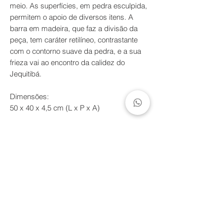
meio. As superfícies, em pedra esculpida,
permitem o apoio de diversos itens. A
barra em madeira, que faz a divisão da
peça, tem caráter retilíneo, contrastante
com o contorno suave da pedra, e a sua
frieza vai ao encontro da calidez do
Jequitibá.
Dimensões:
50 x 40 x 4,5 cm (L x P x A)
​Descrição:
Material: Mármore (Bege, Branca, Preta e
Verde), madeira (Jequitibá) e aço
carbono.
Acabamento: Óleo mineral, cera e pintura
eletrostática.