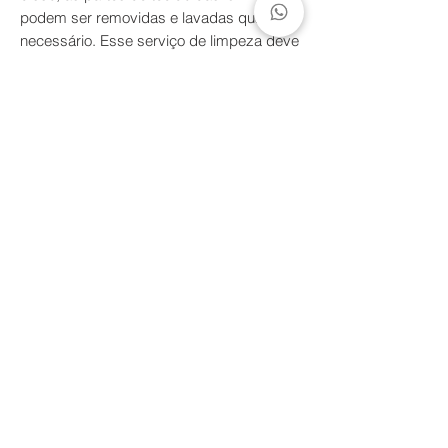
podem ser removidas e lavadas quando
necessário. Esse serviço de limpeza deve
ser realizado por nós, pois garantimos a
desmontagem e montagem corretas de
todos os componentes.
*Limpeza com pano seco para as partes
em madeira e tecido, além de aspiração e
uso de espanador. Um pano umedecido
com sabão neutro e água para as partes
metálicas, secando em seguida para
evitar manchas. Não utilize produtos
abrasivos. Peças em latão passam pelo
processo de natural de oxidação com o
tempo, mesmo que invernizadas, podem
escurecer e aparecer manchas.
Prazo de envio