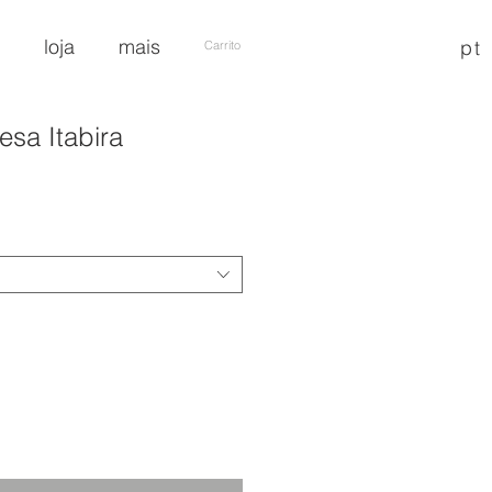
loja
mais
pt
Carrito
esa Itabira
ecio