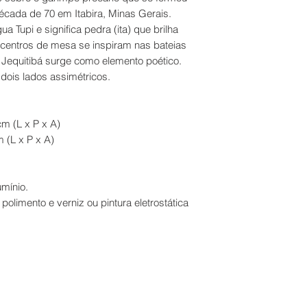
écada de 70 em Itabira, Minas Gerais.
a Tupi e significa pedra (ita) que brilha
 centros de mesa se inspiram nas bateias
e Jequitibá surge como elemento poético.
 dois lados assimétricos.
cm (L x P x A)
 (L x P x A)
umínio.
polimento e verniz ou pintura eletrostática