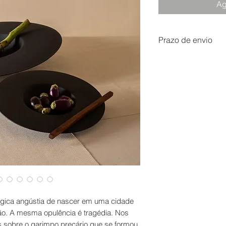
Ag
Prazo de envio
Produtos feitos artesan
estimado entre 10 a 60 
álgica angústia de nascer em uma cidade
ão. A mesma opulência é tragédia. Nos
es sobre o garimpo precário que se formou