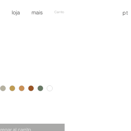
loja
mais
pt
Carrito
Precio
regar al carrito