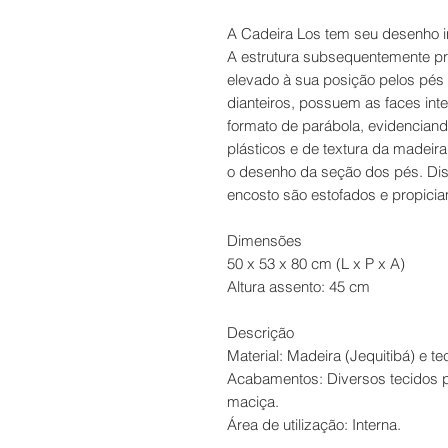
A Cadeira Los tem seu desenho i
A estrutura subsequentemente pro
elevado à sua posição pelos pés 
dianteiros, possuem as faces int
formato de parábola, evidenciand
plásticos e de textura da madei
o desenho da seção dos pés. Di
encosto são estofados e propiciam
Dimensões
50 x 53 x 80 cm (L x P x A)
Altura assento: 45 cm
Descrição
Material: Madeira (Jequitibá) e te
Acabamentos: Diversos tecidos p
maciça.
Área de utilização: Interna.