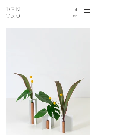
pt
en